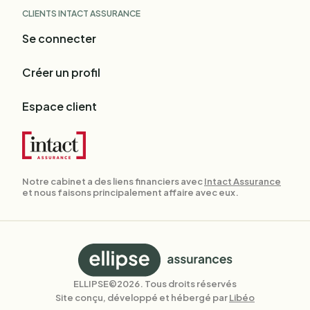
CLIENTS INTACT ASSURANCE
Se connecter
Créer un profil
Espace client
Notre cabinet a des liens financiers avec
Intact Assurance
et nous faisons principalement affaire avec eux.
Retour
à
l'accueil
ELLIPSE©2026. Tous droits réservés
Site conçu, développé et hébergé par
Libéo