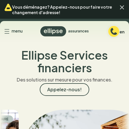
Passer
Passer
Ferm
Vous déménagez? Appelez-nous pour faire votre
au
au
changement d'adresse!
menu
contenu
Retour
menu
en
à
l'accueil
Ellipse Services
financiers
Des solutions sur mesure pour vos finances.
Appelez-nous!
E