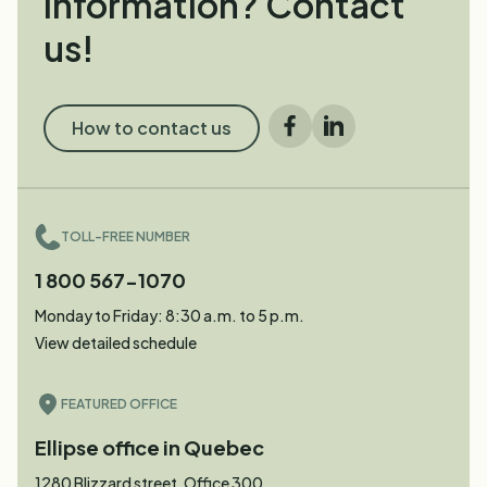
information? Contact
us!
How to contact us
Facebook
LinkedIn
TOLL-FREE NUMBER
1 800 567-1070
Monday to Friday: 8:30 a.m. to 5 p.m.
View detailed schedule
FEATURED OFFICE
Ellipse office in Quebec
1280 Blizzard street, Office 300