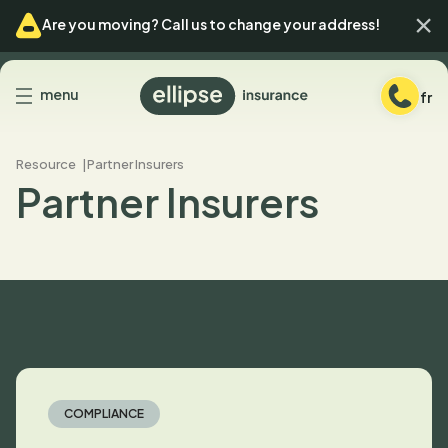
Skip
Skip
Ferm
Are you moving? Call us to change your address!
to
to
menu
content
Back
menu
fr
to
homepage
Resource
Partner Insurers
Partner Insurers
COMPLIANCE